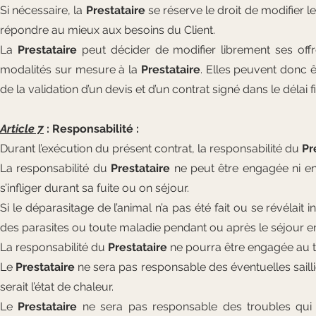
Si nécessaire, la
Prestataire
se réserve le droit de modifier l
répondre au mieux aux besoins du Client.
La
Prestataire
peut décider de modifier librement ses offr
modalités sur mesure à la
Prestataire
. Elles peuvent donc 
de la validation d’un devis et d’un contrat signé dans le délai fi
Article 7
: Responsabilité :
Durant l’exécution du présent contrat, la responsabilité du
Pr
La responsabilité du
Prestataire
ne peut être engagée ni en
s’infliger durant sa fuite ou on séjour.
Si le déparasitage de l’animal n’a pas été fait ou se révélait i
des parasites ou toute maladie pendant ou après le séjour e
La responsabilité du
Prestataire
ne pourra être engagée au tit
Le
Prestataire
ne sera pas responsable des éventuelles sailli
serait l’état de chaleur.
Le
Prestataire
ne sera pas responsable des troubles qui re