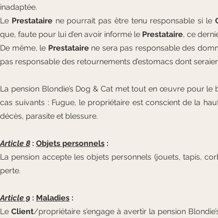
inadaptée.
Le
Prestataire
ne pourrait pas être tenu responsable si le
que, faute pour lui d’en avoir informé le
Prestataire
, ce derni
De même, le
Prestataire
ne sera pas responsable des dommag
pas responsable des retournements d’estomacs dont seraient
La pension Blondie’s Dog & Cat met tout en œuvre pour le bo
cas suivants : Fugue, le propriétaire est conscient de la ha
décès, parasite et blessure.
Article 8
:
Objets personnels
:
La pension accepte les objets personnels (jouets, tapis, corbe
perte.
Article 9
:
Maladies
:
Le
Client
/propriétaire s’engage à avertir la pension Blondi