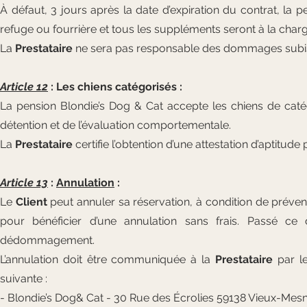
À défaut, 3 jours après la date d’expiration du contrat, la
refuge ou fourrière et tous les suppléments seront à la cha
La
Prestataire
ne sera pas responsable des dommages subis 
Article 12
: Les chiens catégorisés :
La pension Blondie’s Dog & Cat accepte les chiens de caté
détention et de l’évaluation comportementale.
La
Prestataire
certifie l’obtention d’une attestation d’aptitude 
Article 13
:
Annulation
:
Le
Client
peut annuler sa réservation, à condition de préven
pour bénéficier d’une annulation sans frais. Passé ce 
dédommagement.
L’annulation doit être communiquée à la
Prestataire
par le
suivante :
- Blondie’s Dog& Cat - 30 Rue des Écrolies 59138 Vieux-Mesni