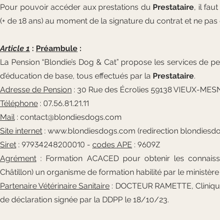
Pour pouvoir accéder aux prestations du
Prestataire
, il fa
(+ de 18 ans) au moment de la signature du contrat et ne pas êt
Article 1
:
Préambule
:
La Pension “Blondie’s Dog & Cat” propose les services de pens
d’éducation de base, tous effectués par la
Prestataire
.
Adresse de Pension
: 30 Rue des Écrolies 59138 VIEUX-MES
Téléphone
:
07.56.81.21.11
Mail
:
contact@blondiesdogs.com
Site internet
:
www.blondiesdogs.com
(redirection blondiesdo
Siret
:
97934248200010
-
codes APE
:
9609Z
Agrément
: Formation ACACED pour obtenir les connaiss
Châtillon) un organisme de formation habilité par le ministère 
Partenaire Vétérinaire Sanitaire
: DOCTEUR RAMETTE, Clinique v
de déclaration signée par la DDPP le 18/10/23.