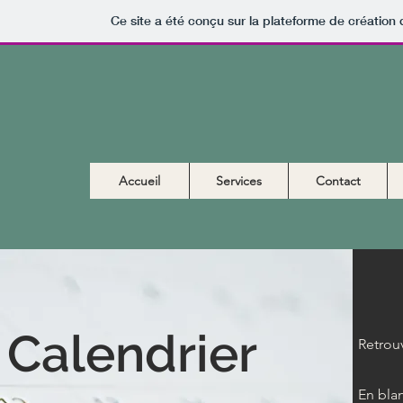
Ce site a été conçu sur la plateforme de création 
Accueil
Services
Contact
Calendrier
Retrouv
En bla